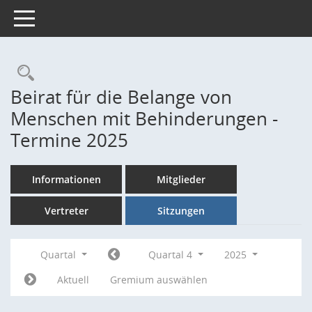
Toggle navigation
Rechercheauswahl
Beirat für die Belange von
Menschen mit Behinderungen -
Termine 2025
Informationen
Mitglieder
Vertreter
Sitzungen
Quartal
Quartal 4
2025
Aktuell
Gremium auswählen