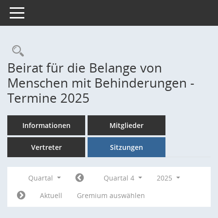
Toggle navigation
Rechercheauswahl
Beirat für die Belange von
Menschen mit Behinderungen -
Termine 2025
Informationen
Mitglieder
Vertreter
Sitzungen
Quartal
Quartal 4
2025
Aktuell
Gremium auswählen