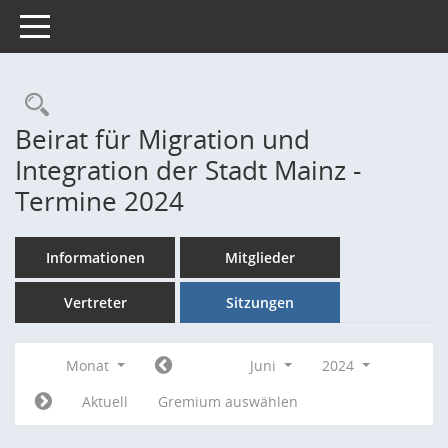
Toggle navigation
Rechercheauswahl
Beirat für Migration und
Integration der Stadt Mainz -
Termine 2024
Informationen
Mitglieder
Vertreter
Sitzungen
Monat
Juni
2024
Aktuell
Gremium auswählen