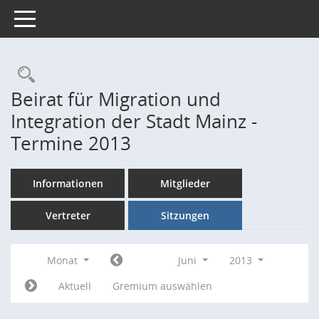
Toggle navigation
Rechercheauswahl
Beirat für Migration und
Integration der Stadt Mainz -
Termine 2013
Informationen
Mitglieder
Vertreter
Sitzungen
Monat
Juni
2013
Aktuell
Gremium auswählen