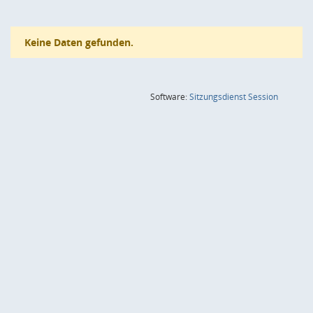
Keine Daten gefunden.
(Wird in
Software:
Sitzungsdienst
Session