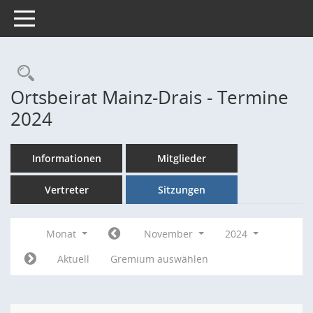
Toggle navigation
Rechercheauswahl
Ortsbeirat Mainz-Drais - Termine
2024
Informationen
Mitglieder
Vertreter
Sitzungen
Monat
November
2024
Aktuell
Gremium auswählen