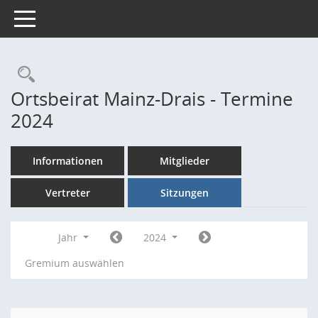
Toggle navigation
Rechercheauswahl
Ortsbeirat Mainz-Drais - Termine
2024
Informationen
Mitglieder
Vertreter
Sitzungen
Jahr
2024
Gremium auswählen