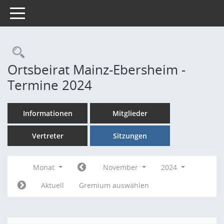
Toggle navigation
Rechercheauswahl
Ortsbeirat Mainz-Ebersheim -
Termine 2024
Informationen
Mitglieder
Vertreter
Sitzungen
Monat
November
2024
Aktuell
Gremium auswählen