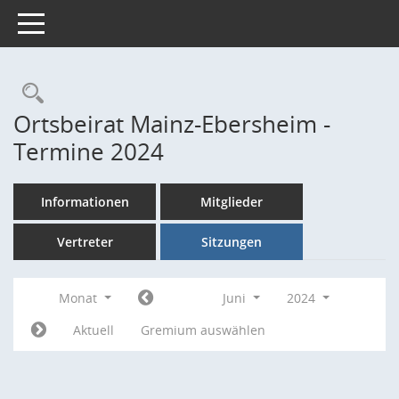
Toggle navigation
Rechercheauswahl
Ortsbeirat Mainz-Ebersheim -
Termine 2024
Informationen
Mitglieder
Vertreter
Sitzungen
Monat
Juni
2024
Aktuell
Gremium auswählen