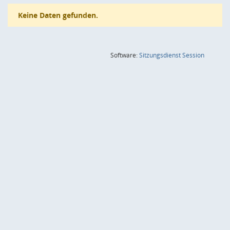
Keine Daten gefunden.
(Wird in
Software:
Sitzungsdienst
Session