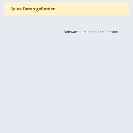
Keine Daten gefunden.
(Wird in
Software:
Sitzungsdienst
Session