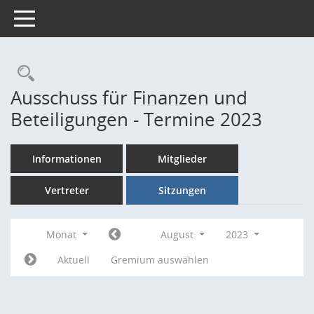
Toggle navigation
Rechercheauswahl
Ausschuss für Finanzen und
Beteiligungen - Termine 2023
Informationen
Mitglieder
Vertreter
Sitzungen
Monat
August
2023
Aktuell
Gremium auswählen