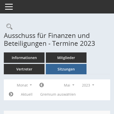
Toggle navigation
Rechercheauswahl
Ausschuss für Finanzen und
Beteiligungen - Termine 2023
Informationen
Mitglieder
Vertreter
Sitzungen
Monat
Mai
2023
Aktuell
Gremium auswählen