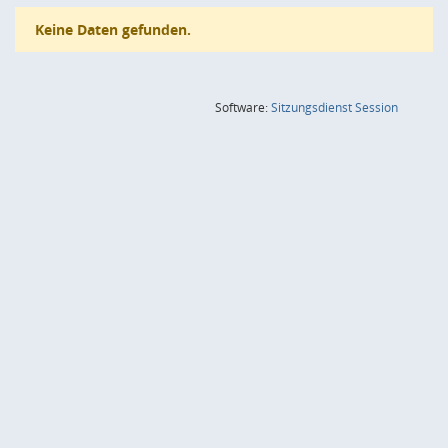
Keine Daten gefunden.
(Wird in
Software:
Sitzungsdienst
Session