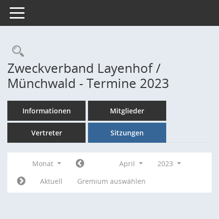
Toggle navigation
Rechercheauswahl
Zweckverband Layenhof /
Münchwald - Termine 2023
Informationen
Mitglieder
Vertreter
Sitzungen
Monat
April
2023
Aktuell
Gremium auswählen