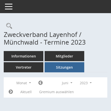
Toggle navigation
Rechercheauswahl
Zweckverband Layenhof /
Münchwald - Termine 2023
Informationen
Mitglieder
Vertreter
Sitzungen
Monat
Juni
2023
Aktuell
Gremium auswählen