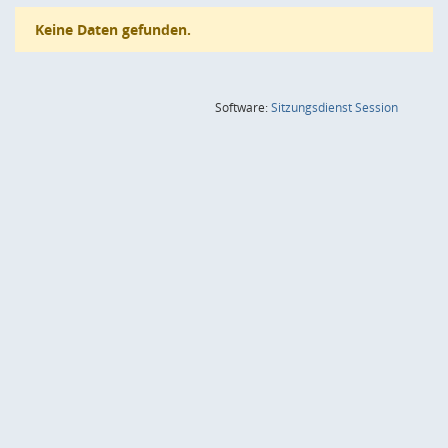
Keine Daten gefunden.
(Wird in
Software:
Sitzungsdienst
Session