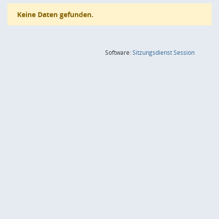
Keine Daten gefunden.
(Wird in
Software:
Sitzungsdienst
Session