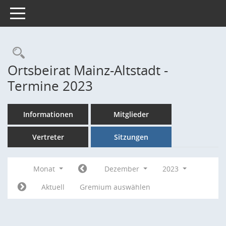
Toggle navigation
Rechercheauswahl
Ortsbeirat Mainz-Altstadt -
Termine 2023
Informationen
Mitglieder
Vertreter
Sitzungen
Monat
Dezember
2023
Aktuell
Gremium auswählen