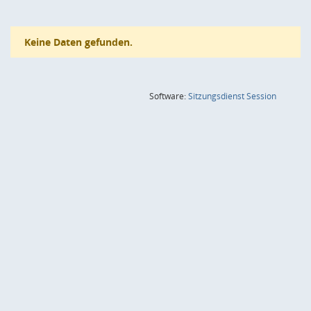
Keine Daten gefunden.
(Wird in
Software:
Sitzungsdienst
Session