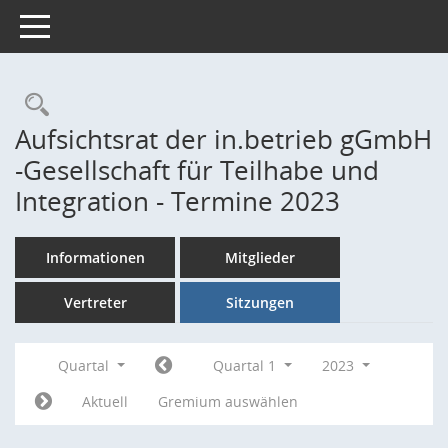
Toggle navigation
Rechercheauswahl
Aufsichtsrat der in.betrieb gGmbH
-Gesellschaft für Teilhabe und
Integration - Termine 2023
Informationen
Mitglieder
Vertreter
Sitzungen
Quartal
Quartal 1
2023
Aktuell
Gremium auswählen