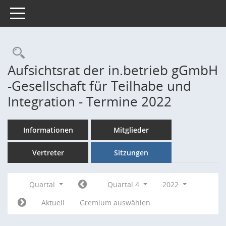
Toggle navigation
Rechercheauswahl
Aufsichtsrat der in.betrieb gGmbH
-Gesellschaft für Teilhabe und
Integration - Termine 2022
Informationen
Mitglieder
Vertreter
Sitzungen
Quartal
Quartal 4
2022
Aktuell
Gremium auswählen