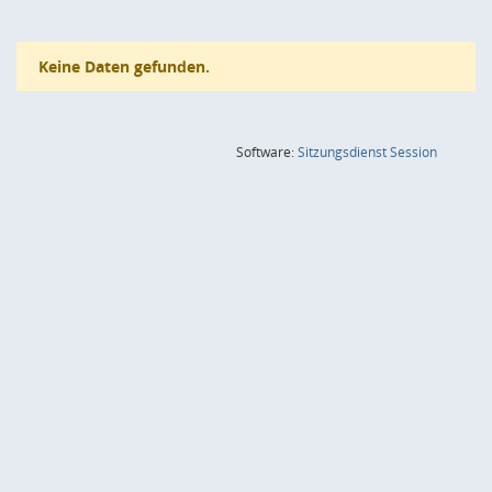
Keine Daten gefunden.
(Wird in
Software:
Sitzungsdienst
Session