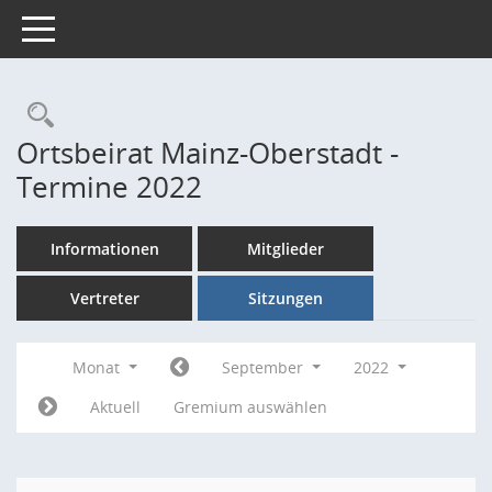
Toggle navigation
Rechercheauswahl
Ortsbeirat Mainz-Oberstadt -
Termine 2022
Informationen
Mitglieder
Vertreter
Sitzungen
Monat
September
2022
Aktuell
Gremium auswählen