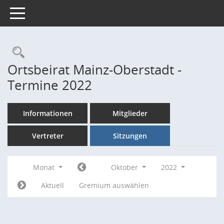
Toggle navigation
Rechercheauswahl
Ortsbeirat Mainz-Oberstadt -
Termine 2022
Informationen
Mitglieder
Vertreter
Sitzungen
Monat
Oktober
2022
Aktuell
Gremium auswählen