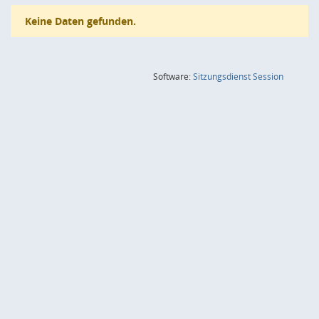
Keine Daten gefunden.
(Wird in
Software:
Sitzungsdienst
Session