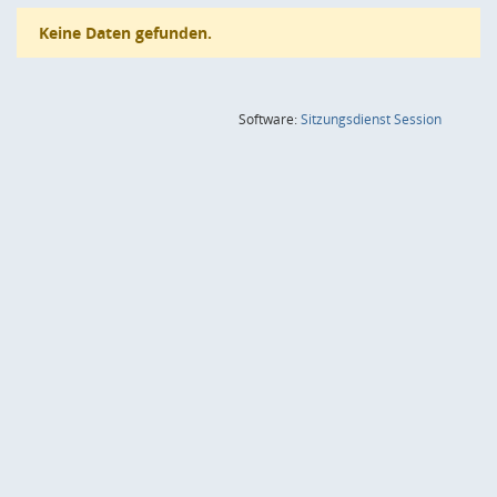
Keine Daten gefunden.
(Wird in
Software:
Sitzungsdienst
Session