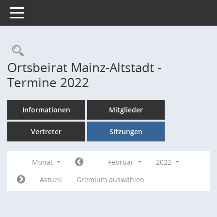
Toggle navigation
Rechercheauswahl
Ortsbeirat Mainz-Altstadt -
Termine 2022
Informationen
Mitglieder
Vertreter
Sitzungen
Monat
Februar
2022
Aktuell
Gremium auswählen