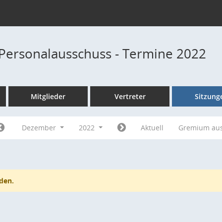
Personalausschuss - Termine 2022
Mitglieder
Vertreter
Sitzung
Dezember
2022
Aktuell
Gremium au
den.