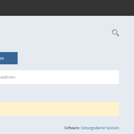
Rec
en
swählen
(Wird in
Software:
Sitzungsdienst
Session