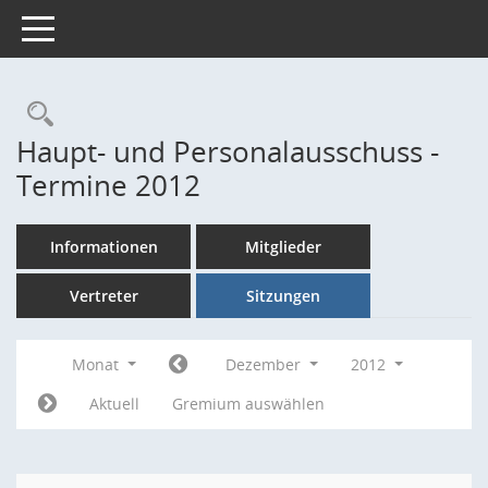
Toggle navigation
Rechercheauswahl
Haupt- und Personalausschuss -
Termine 2012
Informationen
Mitglieder
Vertreter
Sitzungen
Monat
Dezember
2012
Aktuell
Gremium auswählen