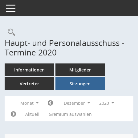
Toggle navigation
Rechercheauswahl
Haupt- und Personalausschuss -
Termine 2020
Informationen
Mitglieder
Vertreter
Sitzungen
Monat
Dezember
2020
Aktuell
Gremium auswählen