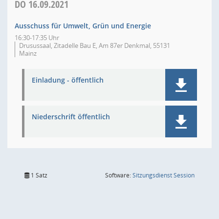
DO
16.09.2021
Ausschuss für Umwelt, Grün und Energie
16:30-17:35 Uhr
Drusussaal, Zitadelle Bau E, Am 87er Denkmal, 55131
Mainz
Einladung - öffentlich
Niederschrift öffentlich
(Wird in
1 Satz
Software:
Sitzungsdienst
Session