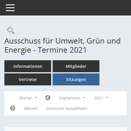
Toggle navigation
Rechercheauswahl
Ausschuss für Umwelt, Grün und
Energie - Termine 2021
Informationen
Mitglieder
Vertreter
Sitzungen
Monat
September
2021
Aktuell
Gremium auswählen