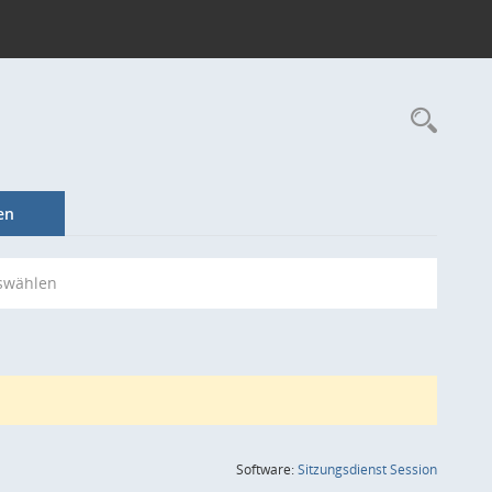
Rec
en
swählen
(Wird in
Software:
Sitzungsdienst
Session