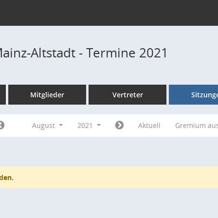
Mainz-Altstadt - Termine 2021
Mitglieder
Vertreter
Sitzung
August
2021
Aktuell
Gremium au
den.