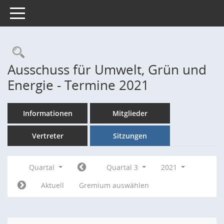
Toggle navigation
Rechercheauswahl
Ausschuss für Umwelt, Grün und
Energie - Termine 2021
Informationen
Mitglieder
Vertreter
Sitzungen
Quartal
Quartal 3
2021
Aktuell
Gremium auswählen