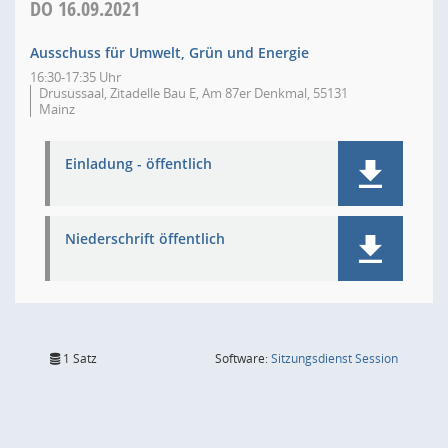
DO
16.09.2021
Ausschuss für Umwelt, Grün und Energie
16:30-17:35 Uhr
Drusussaal, Zitadelle Bau E, Am 87er Denkmal, 55131
Mainz
Einladung - öffentlich
Niederschrift öffentlich
(Wird in
1 Satz
Software:
Sitzungsdienst
Session