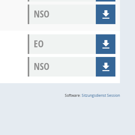
NSO
EO
NSO
(Wird in
Software:
Sitzungsdienst
Session