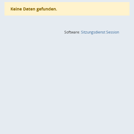
Keine Daten gefunden.
(Wird in
Software:
Sitzungsdienst
Session