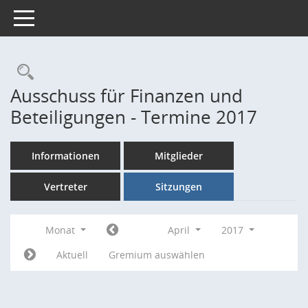
Toggle navigation
Rechercheauswahl
Ausschuss für Finanzen und
Beteiligungen - Termine 2017
Informationen
Mitglieder
Vertreter
Sitzungen
Monat
April
2017
Aktuell
Gremium auswählen