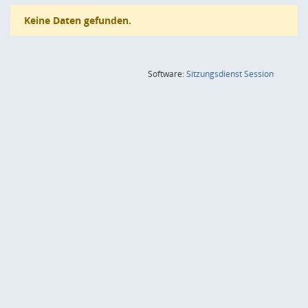
Keine Daten gefunden.
(Wird in
Software:
Sitzungsdienst
Session