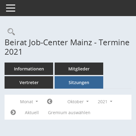
Toggle navigation
Rechercheauswahl
Beirat Job-Center Mainz - Termine
2021
Informationen
Mitglieder
Vertreter
Sitzungen
Monat
Oktober
2021
Aktuell
Gremium auswählen