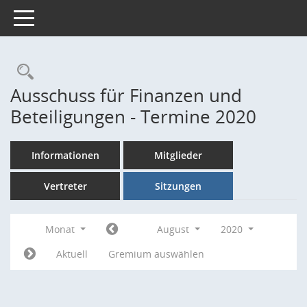
Toggle navigation
Rechercheauswahl
Ausschuss für Finanzen und
Beteiligungen - Termine 2020
Informationen
Mitglieder
Vertreter
Sitzungen
Monat
August
2020
Aktuell
Gremium auswählen