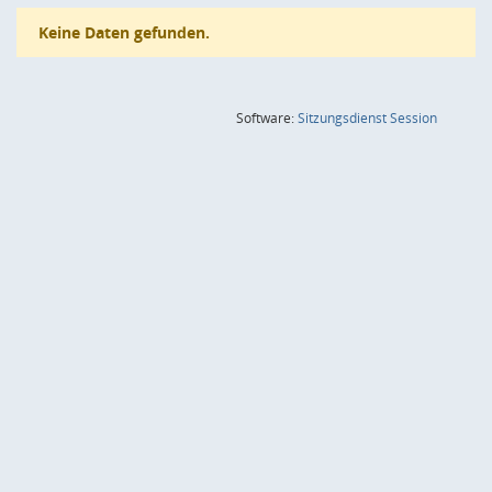
Keine Daten gefunden.
(Wird in
Software:
Sitzungsdienst
Session