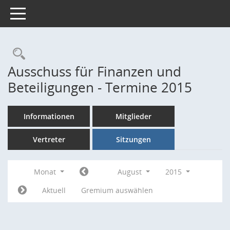
Toggle navigation
Rechercheauswahl
Ausschuss für Finanzen und
Beteiligungen - Termine 2015
Informationen
Mitglieder
Vertreter
Sitzungen
Monat
August
2015
Aktuell
Gremium auswählen