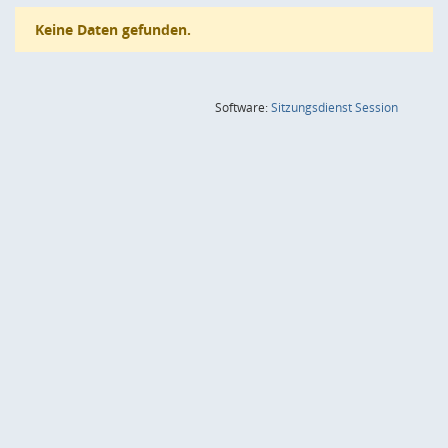
Keine Daten gefunden.
(Wird in
Software:
Sitzungsdienst
Session