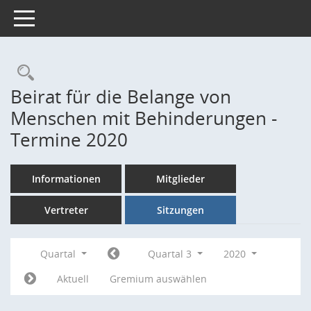
Toggle navigation
Rechercheauswahl
Beirat für die Belange von
Menschen mit Behinderungen -
Termine 2020
Informationen
Mitglieder
Vertreter
Sitzungen
Quartal
Quartal 3
2020
Aktuell
Gremium auswählen