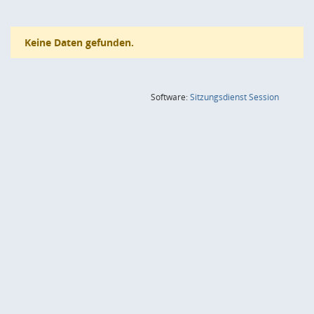
Keine Daten gefunden.
(Wird in
Software:
Sitzungsdienst
Session