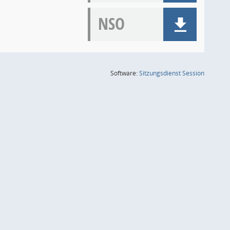
NSO
(Wird in
Software:
Sitzungsdienst
Session