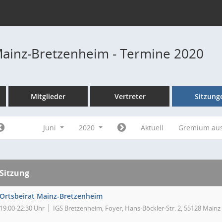
Mainz-Bretzenheim - Termine 2020
Mitglieder
Vertreter
Sitzung
Juni
2020
Aktuell
Gremium au
Sitzung
Ortsbeirat Mainz-Bretzenheim
19:00-22:30 Uhr
IGS Bretzenheim, Foyer, Hans-Böckler-Str. 2, 55128 Mainz