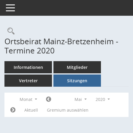
Toggle navigation
Rechercheauswahl
Ortsbeirat Mainz-Bretzenheim -
Termine 2020
Informationen
Mitglieder
Vertreter
Sitzungen
Monat
Mai
2020
Aktuell
Gremium auswählen