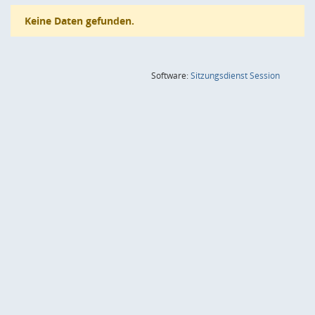
Keine Daten gefunden.
(Wird in
Software:
Sitzungsdienst
Session