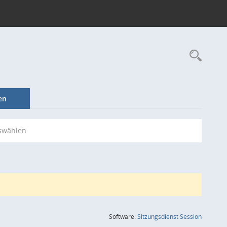
Rec
en
swählen
(Wird in
Software:
Sitzungsdienst
Session