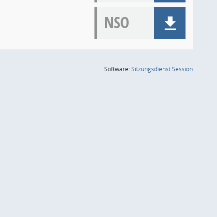
NSO
(Wird in
Software:
Sitzungsdienst
Session