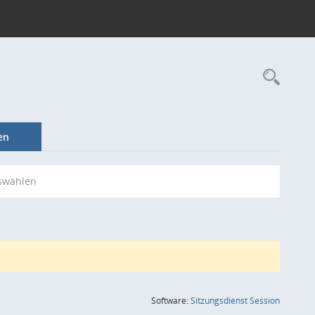
Rec
en
swählen
(Wird in
Software:
Sitzungsdienst
Session