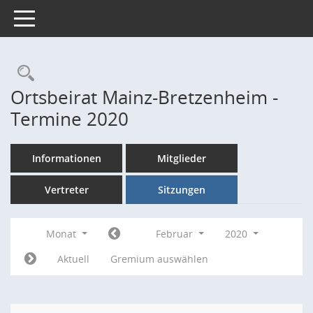
Toggle navigation
Rechercheauswahl
Ortsbeirat Mainz-Bretzenheim -
Termine 2020
Informationen
Mitglieder
Vertreter
Sitzungen
Monat
Februar
2020
Aktuell
Gremium auswählen