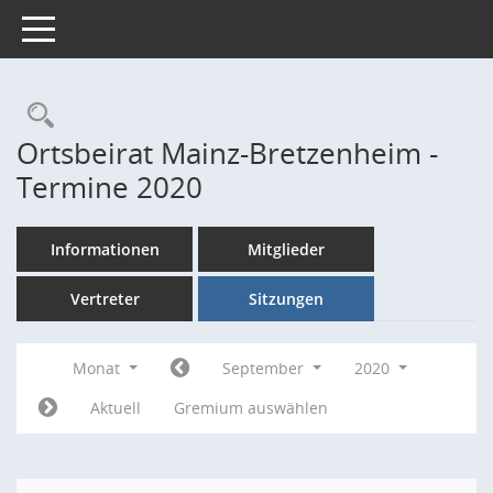
Toggle navigation
Rechercheauswahl
Ortsbeirat Mainz-Bretzenheim -
Termine 2020
Informationen
Mitglieder
Vertreter
Sitzungen
Monat
September
2020
Aktuell
Gremium auswählen