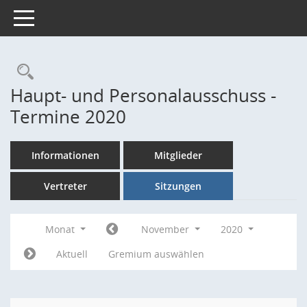
Toggle navigation
Rechercheauswahl
Haupt- und Personalausschuss -
Termine 2020
Informationen
Mitglieder
Vertreter
Sitzungen
Monat
November
2020
Aktuell
Gremium auswählen