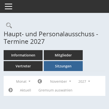
Toggle navigation
Rechercheauswahl
Haupt- und Personalausschuss -
Termine 2027
Informationen
Mitglieder
Vertreter
Sitzungen
Monat
November
2027
Aktuell
Gremium auswählen