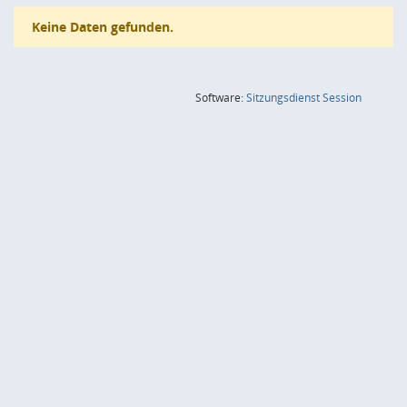
Keine Daten gefunden.
(Wird in
Software:
Sitzungsdienst
Session