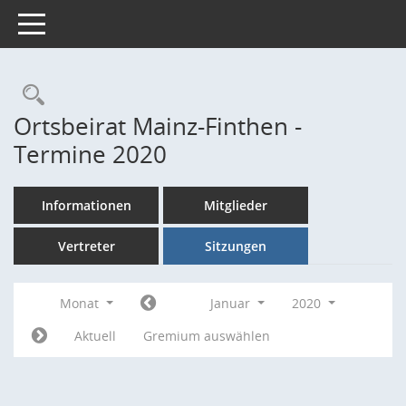
Toggle navigation
Rechercheauswahl
Ortsbeirat Mainz-Finthen -
Termine 2020
Informationen
Mitglieder
Vertreter
Sitzungen
Monat
Januar
2020
Aktuell
Gremium auswählen