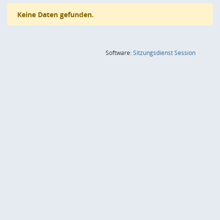
Keine Daten gefunden.
(Wird in
Software:
Sitzungsdienst
Session