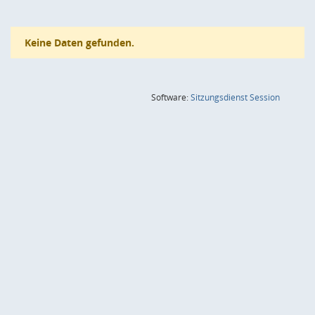
Keine Daten gefunden.
(Wird in
Software:
Sitzungsdienst
Session