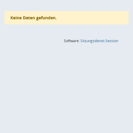
Keine Daten gefunden.
(Wird in
Software:
Sitzungsdienst
Session