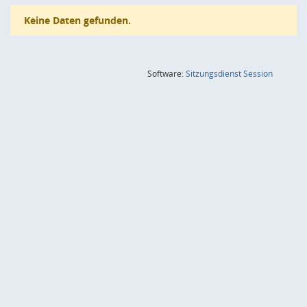
Keine Daten gefunden.
(Wird in
Software:
Sitzungsdienst
Session