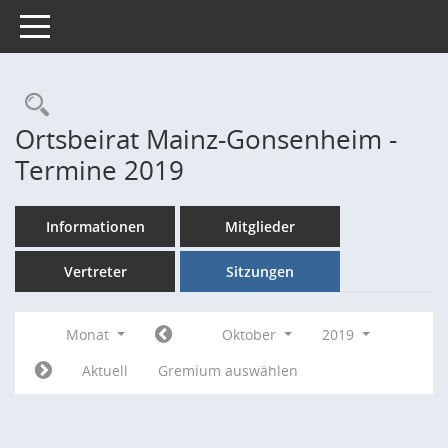
Toggle navigation
Rechercheauswahl
Ortsbeirat Mainz-Gonsenheim -
Termine 2019
Informationen
Mitglieder
Vertreter
Sitzungen
Monat
Oktober
2019
Aktuell
Gremium auswählen