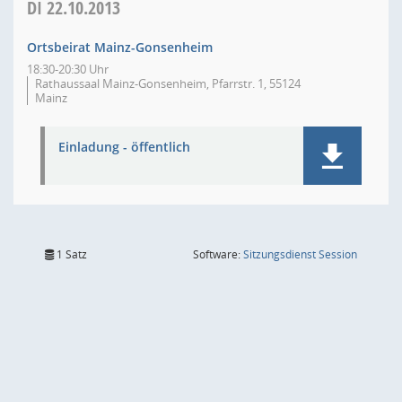
DI
22.10.2013
Ortsbeirat Mainz-Gonsenheim
18:30-20:30 Uhr
Rathaussaal Mainz-Gonsenheim, Pfarrstr. 1, 55124
Mainz
Einladung - öffentlich
(Wird in
1 Satz
Software:
Sitzungsdienst
Session