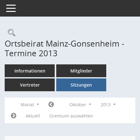
Toggle navigation
Rechercheauswahl
Ortsbeirat Mainz-Gonsenheim -
Termine 2013
Informationen
Mitglieder
Vertreter
Sitzungen
Monat
Oktober
2013
Aktuell
Gremium auswählen