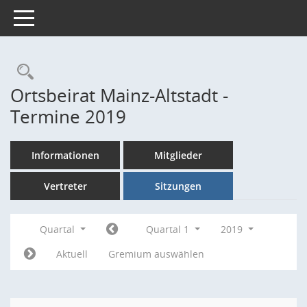
Toggle navigation
Rechercheauswahl
Ortsbeirat Mainz-Altstadt -
Termine 2019
Informationen
Mitglieder
Vertreter
Sitzungen
Quartal
Quartal 1
2019
Aktuell
Gremium auswählen