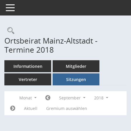
Toggle navigation
Rechercheauswahl
Ortsbeirat Mainz-Altstadt -
Termine 2018
Informationen
Mitglieder
Vertreter
Sitzungen
Monat
September
2018
Aktuell
Gremium auswählen