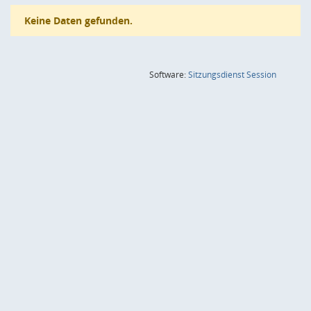
Keine Daten gefunden.
(Wird in
Software:
Sitzungsdienst
Session