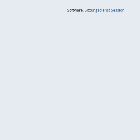
(Wird in
Software:
Sitzungsdienst
Session