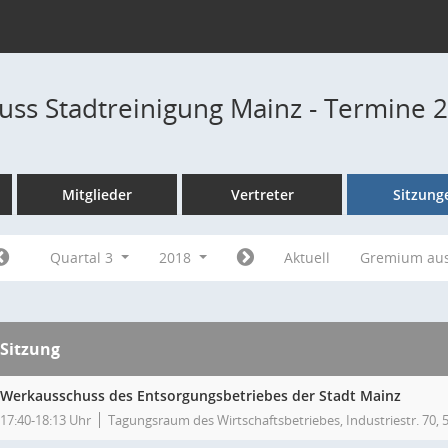
ss Stadtreinigung Mainz - Termine 
Mitglieder
Vertreter
Sitzung
Quartal 3
2018
Aktuell
Gremium au
Sitzung
Werkausschuss des Entsorgungsbetriebes der Stadt Mainz
17:40-18:13 Uhr
Tagungsraum des Wirtschaftsbetriebes, Industriestr. 70,