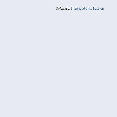
(Wird in
Software:
Sitzungsdienst
Session