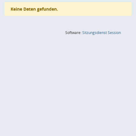
Keine Daten gefunden.
(Wird in
Software:
Sitzungsdienst
Session