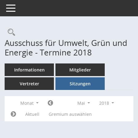
Toggle navigation
Rechercheauswahl
Ausschuss für Umwelt, Grün und
Energie - Termine 2018
Informationen
Mitglieder
Vertreter
Sitzungen
Monat
Mai
2018
Aktuell
Gremium auswählen