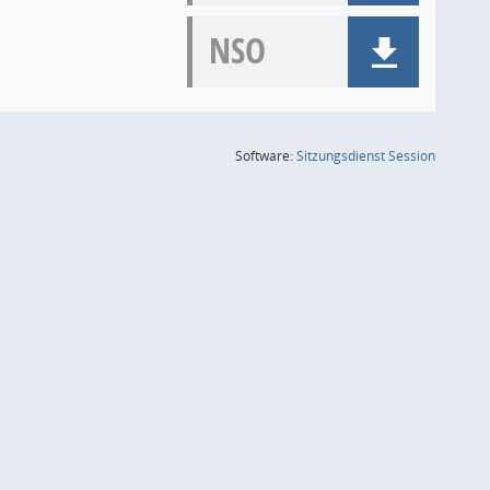
NSO
(Wird in
Software:
Sitzungsdienst
Session