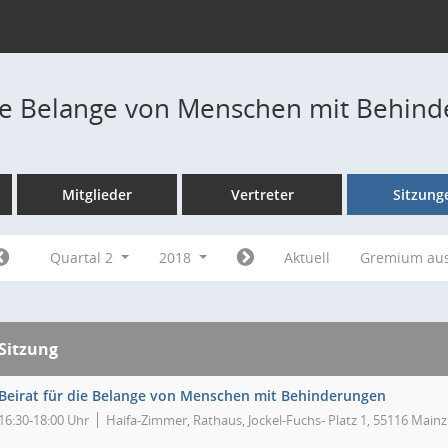
die Belange von Menschen mit Behin
Mitglieder
Vertreter
Sitzung
Quartal 2
2018
Aktuell
Gremium au
Sitzung
Beirat für die Belange von Menschen mit Behinderungen
16:30-18:00 Uhr
Haifa-Zimmer, Rathaus, Jockel-Fuchs- Platz 1, 55116 Mainz